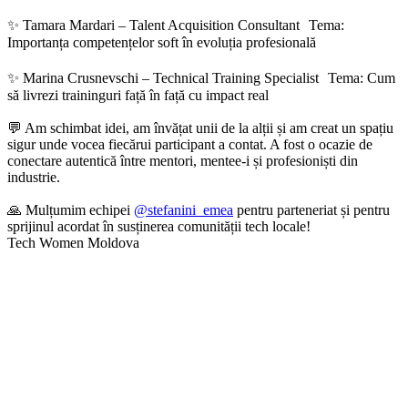
✨ Tamara Mardari – Talent Acquisition Consultant Tema:
Importanța competențelor soft în evoluția profesională
✨ Marina Crusnevschi – Technical Training Specialist Tema: Cum
să livrezi traininguri față în față cu impact real
💬 Am schimbat idei, am învățat unii de la alții și am creat un spațiu
sigur unde vocea fiecărui participant a contat. A fost o ocazie de
conectare autentică între mentori, mentee-i și profesioniști din
industrie.
🙏 Mulțumim echipei
@stefanini_emea
pentru parteneriat și pentru
sprijinul acordat în susținerea comunității tech locale!
Tech Women Moldova