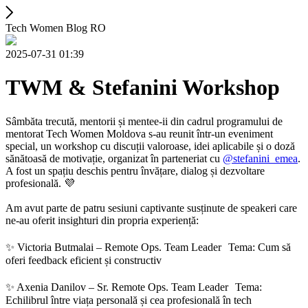
Tech Women Blog RO
2025-07-31 01:39
TWM & Stefanini Workshop
Sâmbăta trecută, mentorii și mentee-ii din cadrul programului de
mentorat Tech Women Moldova s-au reunit într-un eveniment
special, un workshop cu discuții valoroase, idei aplicabile și o doză
sănătoasă de motivație, organizat în parteneriat cu
@stefanini_emea
.
A fost un spațiu deschis pentru învățare, dialog și dezvoltare
profesională. 💜
Am avut parte de patru sesiuni captivante susținute de speakeri care
ne-au oferit insighturi din propria experiență:
✨ Victoria Butmalai – Remote Ops. Team Leader Tema: Cum să
oferi feedback eficient și constructiv
✨ Axenia Danilov – Sr. Remote Ops. Team Leader Tema:
Echilibrul între viața personală și cea profesională în tech